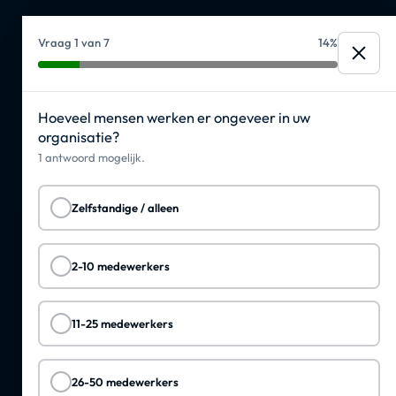
Vraag 1 van 7
14
%
Sluit
Doe de AdminScan
Hoeveel mensen werken er ongeveer in uw
organisatie?
Ontdek in enkele minuten of slimme
1 antwoord mogelijk.
automatisering uw administratieve druk kan
verlagen.
Zelfstandige / alleen
✓
2-10 medewerkers
✓
11-25 medewerkers
✓
26-50 medewerkers
✓